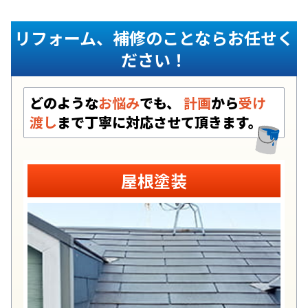
リフォーム、補修のことならお任せく
ださい！
どのような
お悩み
でも、
計画
から
受け
渡し
まで丁寧に対応させて頂きます。
屋根塗装