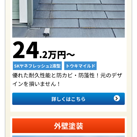
24
.2万円〜
SKヤネフレッシュ2液型
トウキマイルド
優れた耐久性能と防カビ・防藻性！元のデザ
インを損いません！
詳しくはこちら
外壁塗装