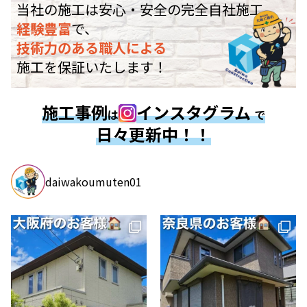
当社の施工は安心・安全の完全自社施工。
経験豊富
で、
技術力のある職人による
施工を保証いたします！
施工事例
インスタグラム
は
で
日々更新中！！
daiwakoumuten01