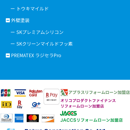
ー トウキマイルド
外壁塗装
ー SKプレミアムシリコン
ー SKクリーンマイルドフッ素
PREMATEX ラジセラPro