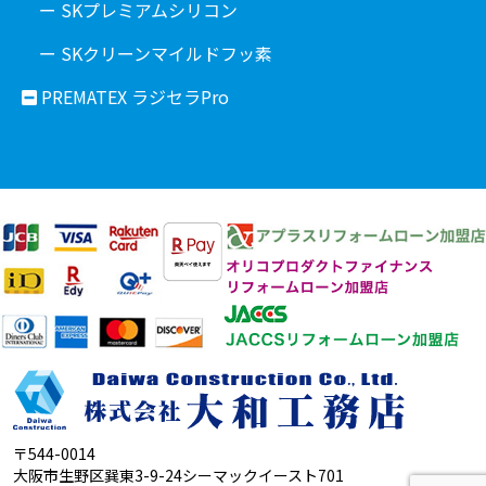
ー SKプレミアムシリコン
ー SKクリーンマイルドフッ素
PREMATEX ラジセラPro
〒544-0014
大阪市生野区巽東3-9-24シーマックイースト701