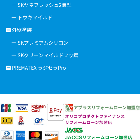
ー SKヤネフレッシュ2液型
ー トウキマイルド
外壁塗装
ー SKプレミアムシリコン
ー SKクリーンマイルドフッ素
PREMATEX ラジセラPro