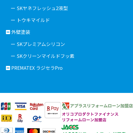
ー SKヤネフレッシュ2液型
ー トウキマイルド
外壁塗装
ー SKプレミアムシリコン
ー SKクリーンマイルドフッ素
PREMATEX ラジセラPro