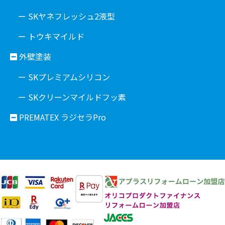
ー SKヤネフレッシュ2液型
ー トウキマイルド
外壁塗装
ー SKプレミアムシリコン
ー SKクリーンマイルドフッ素
PREMATEX ラジセラPro