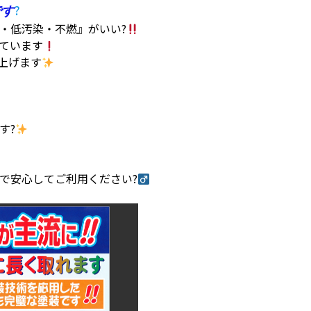
?
です
・低汚染・不燃』がいい?
ています
仕上げます
す?
安心してご利用ください?‍