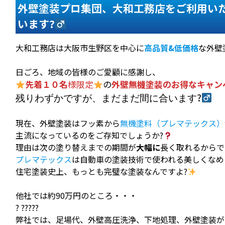
外壁塗装プロ集団、大和工務店をご利用い
います?‍
大和工務店は大阪市生野区を中心に
高品質&低価格
な外壁
日ごろ、地域の皆様のご愛顧に感謝し、
先着１０名
様限定
の
外壁無機塗装のお得なキャン
?‍
残りわずかですが、まだまだ間に合います
現在、外壁塗装はフッ素から
無機塗料（プレマテックス）
主流になっているのをご存知でしょうか?
理由は次の塗り替えまでの期間が
大幅に
長く取れるからで
プレマテックス
は自動車の塗装技術で使われる美しくなめ
住宅塗装史上、もっとも完璧な塗装なんですよ?
他社では約90万円のところ・・・
? ?????
弊社では、足場代、外壁高圧洗浄、下地処理、外壁塗装が