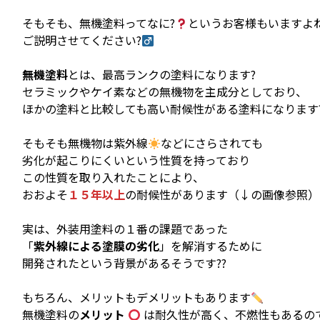
そもそも、無機塗料ってなに?
というお客様もいますよ
ご説明させてください?‍
無機塗料
とは、最高ランクの塗料になります?
セラミックやケイ素などの無機物を主成分としており、
ほかの塗料と比較しても高い耐候性がある塗料になります
そもそも無機物は紫外線
などにさらされても
劣化が起こりにくいという性質を持っており
この性質を取り入れたことにより、
おおよそ
１５年以上
の耐候性があります（↓の画像参照）
実は、外装用塗料の１番の課題であった
「
紫外線による塗膜の劣化
」を解消するために
開発されたという背景があるそうです??
もちろん、メリットもデメリットもあります
無機塗料の
メリット
は耐久性が高く、不燃性もあるの