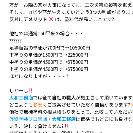
万が一お隣の家が火事になっても、二次災害の被害を抑え
そして、カビや苔が生えにくいという3つの利点がありま
反対に
デメリット
は、塗料代が高いことです?
他社では通常150平米の場合・・・
??????
足場仮設の単価が700円で→105000円
下塗りの単価が1500円で→225000円
中塗りの単価が4500円で→675000円
上塗りの単価が4500円で→675000円
ほどになりますが・・・・?
しかーし
大和工務店
では全て
自社の職人
が施工させて頂いています
どこよりも
お安く
ご提案させていただく自信があります?
他社で無機塗料の相見積もりをとって、比較していただい
外壁塗装プロ集団
・
大和工務店
は価格でもどこにも負けな
いえ、決して負けません?
技術はもちろんのこと、価格にも自信持って、