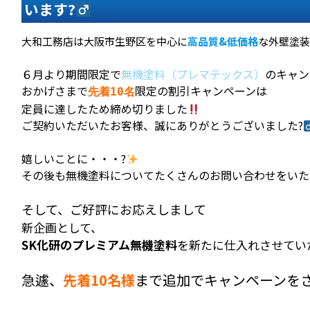
います?‍
大和工務店は大阪市生野区を中心に
高品質&低価格
な外壁塗装
６月より期間限定で
無機塗料（プレマテックス）
のキャン
おかげさまで
限定の割引キャンペーンは
先着10名
定員に達したため締め切りました
ご契約いただいたお客様、誠にありがとうございました?‍
嬉しいことに・・・?
その後も無機塗料についてたくさんのお問い合わせをいた
そして、ご好評にお応えしまして
新企画として、
SK化研のプレミアム無機塗料
を新たに仕入れさせてい
急遽、
先着10名様
まで追加でキャンペーンを