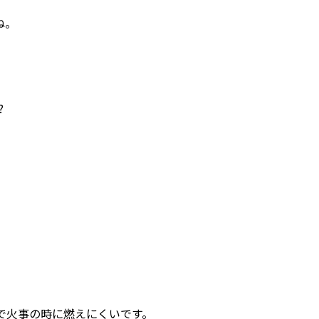
ね。
?
で火事の時に燃えにくいです。